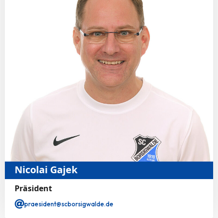
Nicolai Gajek
Präsident
praesident@scborsigwalde.de