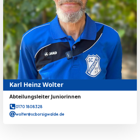
Karl Heinz Wolter
Abteilungsleiter Juniorinnen
0170 1808328
wolter@scborsigwalde.de