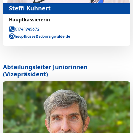
Steffi Kuhnert
Hauptkassiererin
0174 1945672
hauptkasse@scborsigwalde.de
Abteilungsleiter Juniorinnen
(Vizepräsident)