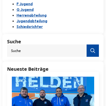
F Jugend
G Jugend
Herrenabteilung
Jugendabteilung
Schiedsrichter
Suche
Sear
for:
Neueste Beiträge