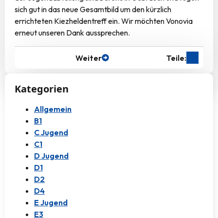
sich gut in das neue Gesamtbild um den kürzlich
errichteten Kiezheldentreff ein. Wir möchten Vonovia
erneut unseren Dank aussprechen.
Weiter
Teile:
Kategorien
Allgemein
B1
C Jugend
C1
D Jugend
D1
D2
D4
E Jugend
E3