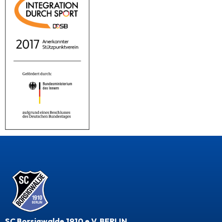
SC Borsigwalde 1910 e.V. BERLIN